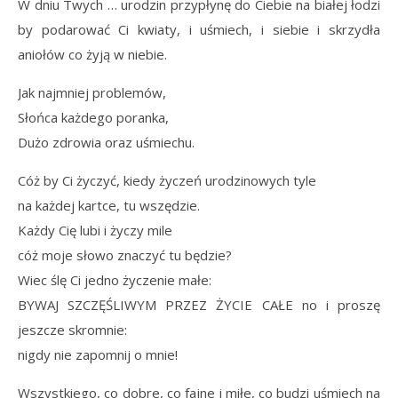
W dniu Twych … urodzin przypłynę do Ciebie na białej łodzi
by podarować Ci kwiaty, i uśmiech, i siebie i skrzydła
aniołów co żyją w niebie.
Jak najmniej problemów,
Słońca każdego poranka,
Dużo zdrowia oraz uśmiechu.
Cóż by Ci życzyć, kiedy życzeń urodzinowych tyle
na każdej kartce, tu wszędzie.
Każdy Cię lubi i życzy mile
cóż moje słowo znaczyć tu będzie?
Wiec ślę Ci jedno życzenie małe:
BYWAJ SZCZĘŚLIWYM PRZEZ ŻYCIE CAŁE no i proszę
jeszcze skromnie:
nigdy nie zapomnij o mnie!
Wszystkiego, co dobre, co fajne i miłe, co budzi uśmiech na